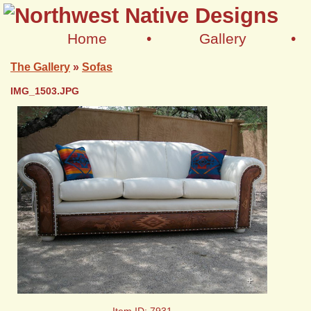
Home
•
Gallery
•
The Gallery
»
Sofas
IMG_1503.JPG
+
Item ID: 7931